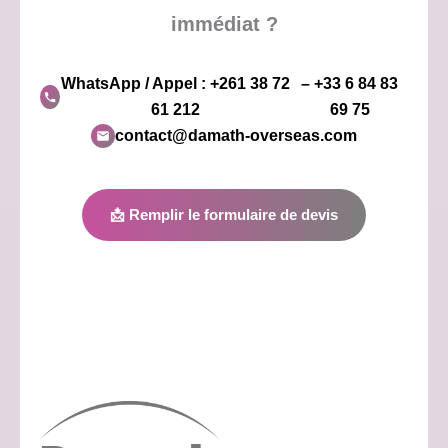
immédiat ?
WhatsApp / Appel : +261 38 72
– +33 6 84 83
61 212
69 75
contact@damath-overseas.com
📩 Remplir le formulaire de devis