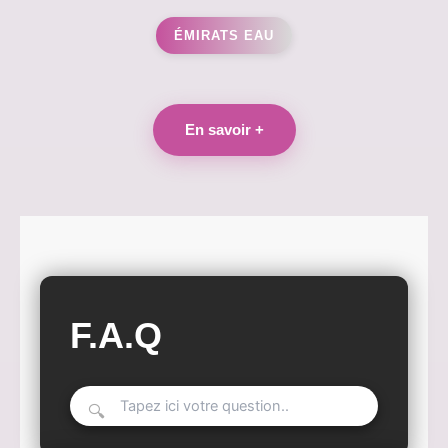
ÉMIRATS EAU
En savoir +
F.A.Q
🔍