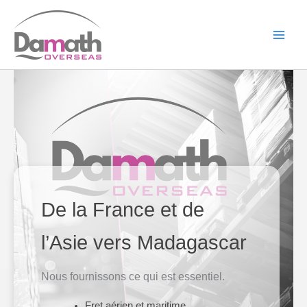
Aller
au
contenu
Main
Men
De la France et de
l’Asie vers Madagascar
Nous fournissons ce qui est essentiel.
Fret aérien et maritime